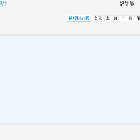
設計
設計部
第
1
頁/共
1
頁
首頁
上一頁
下一頁